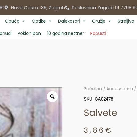
81
Nova Cesta 136, Zagreb
Poslovnica Zagreb 01 7798 9
Obuća
Optike
Dalekozori
Oružje
Streljivo
onudi
Poklon bon
10 godina Kettner
Popusti
Početna
/
Accessorise
SKU: CA02478
Salvete
3,86
€