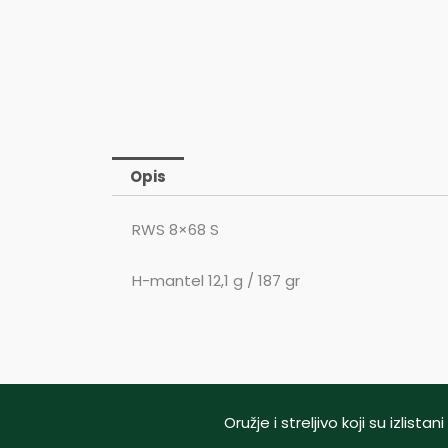
Opis
RWS 8×68 S
H-mantel 12,1 g / 187 gr
Oružje i streljivo koji su izlis