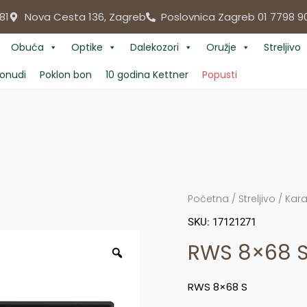
81
Nova Cesta 136, Zagreb
Poslovnica Zagreb 01 7798 9
Obuća
Optike
Dalekozori
Oružje
Streljivo
onudi
Poklon bon
10 godina Kettner
Popusti
Početna
/
Streljivo
/
Kara
SKU: 17121271
RWS 8×68 
RWS 8×68 S