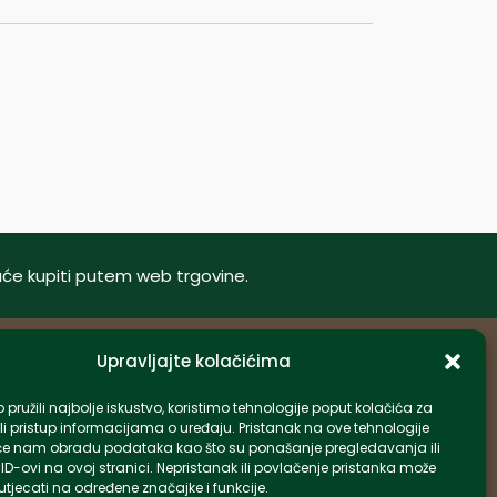
oguće kupiti putem web trgovine.
Upravljajte kolačićima
Informacije
pružili najbolje iskustvo, koristimo tehnologije poput kolačića za
li pristup informacijama o uređaju. Pristanak na ove tehnologije
info-hr@kettner.com
e nam obradu podataka kao što su ponašanje pregledavanja ili
Poslovnica Osijek 031 500 181
 ID-ovi na ovoj stranici. Nepristanak ili povlačenje pristanka može
tjecati na određene značajke i funkcije.
Poslovnica Zagreb 01 7798 900