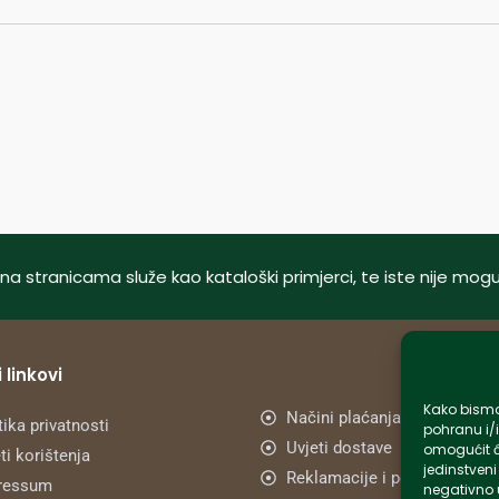
tani na stranicama služe kao kataloški primjerci, te iste nije m
 linkovi
Kako bismo 
Načini plaćanja
tika privatnosti
pohranu i/i
Uvjeti dostave
omogućit ć
ti korištenja
jedinstveni
Reklamacije i povrat
ressum
negativno u