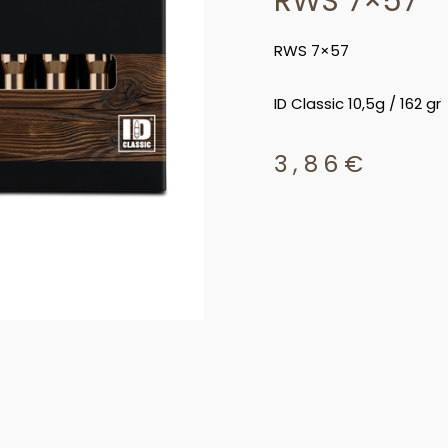
RWS 7×57
RWS 7×57
ID Classic 10,5g / 162 gr
3,86
€