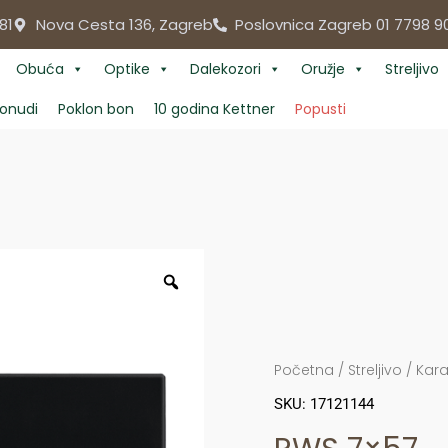
81
Nova Cesta 136, Zagreb
Poslovnica Zagreb 01 7798 9
Obuća
Optike
Dalekozori
Oružje
Streljivo
onudi
Poklon bon
10 godina Kettner
Popusti
Početna
/
Streljivo
/
Kara
SKU: 17121144