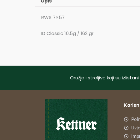
Opis
RWS 7×57
ID Classic 10,5g / 162 gr
Oružje i streljivo koji su izlis
Korisni
Poli
Uvje
Imp