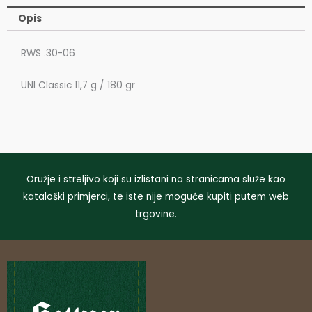
Opis
RWS .30-06
UNI Classic 11,7 g / 180 gr
Oružje i streljivo koji su izlistani na stranicama služe kao
kataloški primjerci, te iste nije moguće kupiti putem web
trgovine.