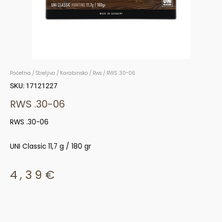
Početna
/
Streljivo
/
Karabinsko
/
Rws
/ RWS .30-06
SKU: 17121227
RWS .30-06
RWS .30-06
UNI Classic 11,7 g / 180 gr
4,39
€