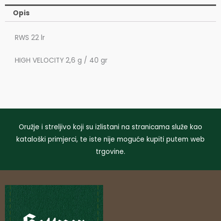
Opis
RWS 22 lr
HIGH VELOCITY 2,6 g / 40 gr
Oružje i streljivo koji su izlistani na stranicama služe kao
kataloški primjerci, te iste nije moguće kupiti putem web
trgovine.