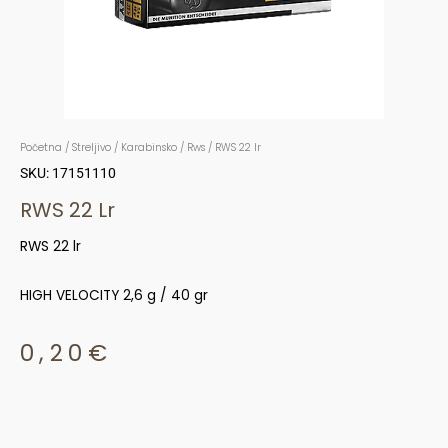
Početna
/
Streljivo
/
Karabinsko
/
Rws
/ RWS 22 lr
SKU: 17151110
RWS 22 Lr
RWS 22 lr
HIGH VELOCITY 2,6 g / 40 gr
0,20
€