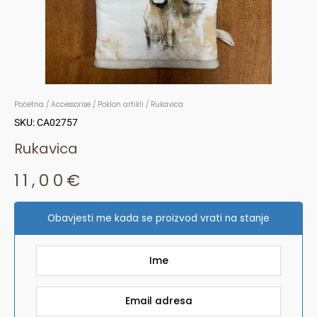
Početna
/
Accessorise
/
Poklon artikli
/ Rukavica
SKU: CA02757
Rukavica
11,00
€
Obavjesti me kada se proizvod vrati na stanje