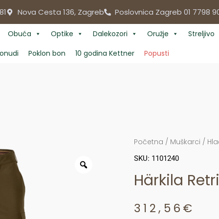
81
Nova Cesta 136, Zagreb
Poslovnica Zagreb 01 7798 9
Obuća
Optike
Dalekozori
Oružje
Streljivo
onudi
Poklon bon
10 godina Kettner
Popusti
Početna
/
Muškarci
/
Hla
SKU: 1101240
Härkila Retr
312,56
€