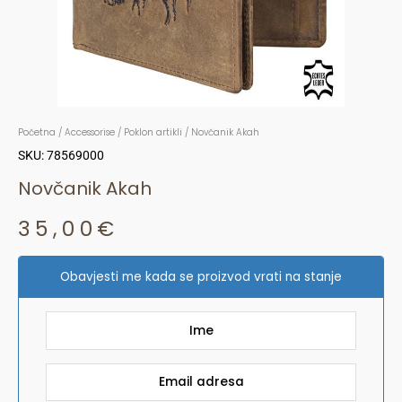
Početna
/
Accessorise
/
Poklon artikli
/ Novčanik Akah
SKU: 78569000
Novčanik Akah
35,00
€
Obavjesti me kada se proizvod vrati na stanje