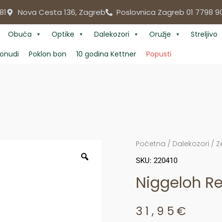
81
Nova Cesta 136, Zagreb
Poslovnica Zagreb 01 7798 9
Obuća
Optike
Dalekozori
Oružje
Streljivo
onudi
Poklon bon
10 godina Kettner
Popusti
Početna
/
Dalekozori
/
Z
SKU: 220410
Niggeloh 
31,95
€