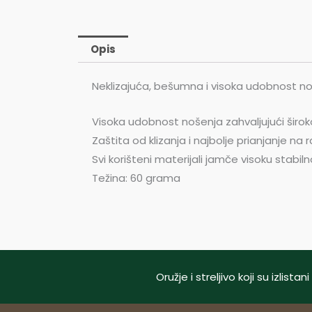
Opis
Neklizajuća, bešumna i visoka udobnost no
Visoka udobnost nošenja zahvaljujući šir
Zaštita od klizanja i najbolje prianjanje na
Svi korišteni materijali jamče visoku stabiln
Težina: 60 grama
Oružje i streljivo koji su izlis