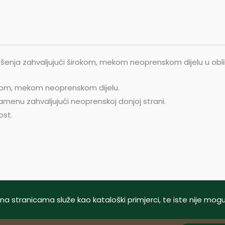
šenja zahvaljujući širokom, mekom neoprenskom dijelu u obl
okom, mekom neoprenskom dijelu.
 ramenu zahvaljujući neoprenskoj donjoj strani.
ost.
tani na stranicama služe kao kataloški primjerci, te iste nije m