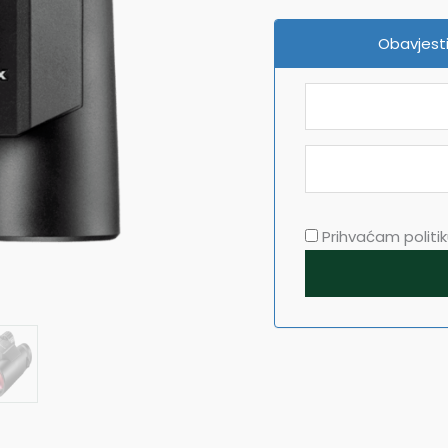
Obavjesti
Prihvaćam politiku