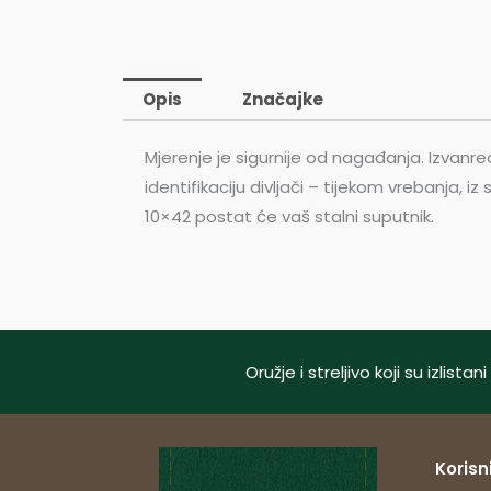
Opis
Značajke
Mjerenje je sigurnije od nagađanja. Izvanre
identifikaciju divljači – tijekom vrebanja,
10×42 postat će vaš stalni suputnik.
Oružje i streljivo koji su izlis
Korisni