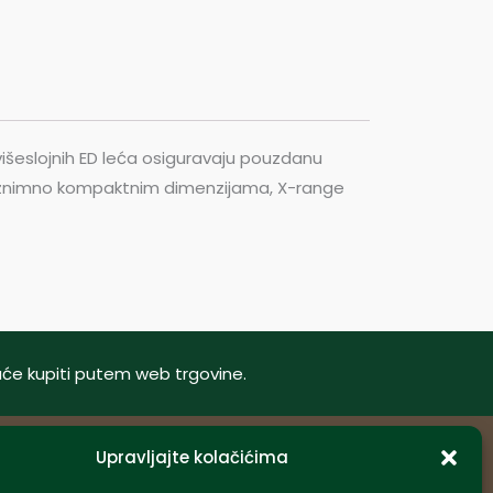
 višeslojnih ED leća osiguravaju pouzdanu
ojim iznimno kompaktnim dimenzijama, X-range
oguće kupiti putem web trgovine.
Upravljajte kolačićima
Informacije