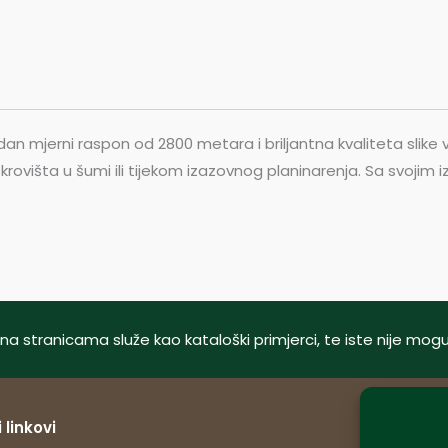
dan mjerni raspon od 2800 metara i briljantna kvaliteta slike
 iz skrovišta u šumi ili tijekom izazovnog planinarenja. Sa sv
tani na stranicama služe kao kataloški primjerci, te iste nije m
 linkovi