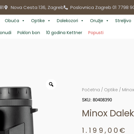
81
Nova Cesta 136, Zagreb
Poslovnica Zagreb 01 7798 9
Obuća
Optike
Dalekozori
Oružje
Streljivo
onudi
Poklon bon
10 godina Kettner
Popusti
Početna
/
Optike
/
Minox
SKU: 80408390
Minox Dale
1.199,00
€