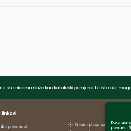
tani na stranicama služe kao kataloški primjerci, te iste nije m
 linkovi
Kako bismo 
Načini plaćanja
tika privatnosti
pohranu i/i