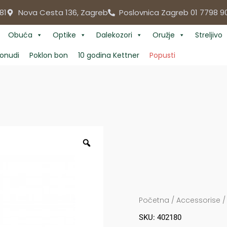
81
Nova Cesta 136, Zagreb
Poslovnica Zagreb 01 7798 9
Obuća
Optike
Dalekozori
Oružje
Streljivo
onudi
Poklon bon
10 godina Kettner
Popusti
Početna
/
Accessorise
SKU: 402180