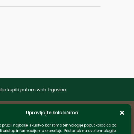
oguće kupiti putem web trgovine.
Upravljajte kolačićima
Informacije
pružili najbolje iskustvo, koristimo tehnologije poput kolačića za
li pristup informacijama o uređaju. Pristanak na ove tehnologije
info-hr@kettner.com