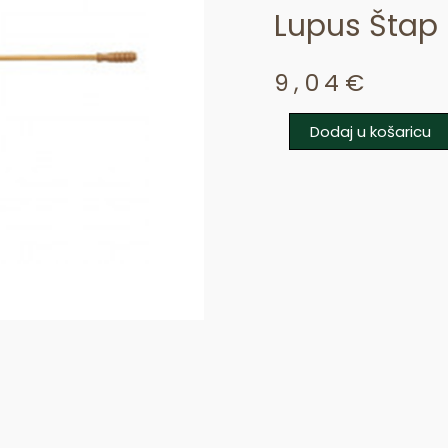
Lupus Štap
9,04
€
Dodaj u košaricu
Lupus
štap
količina