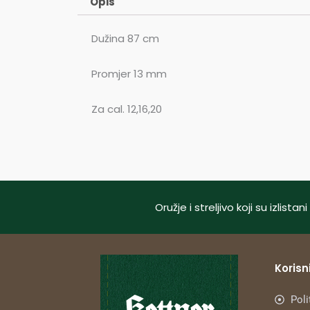
Opis
Dužina 87 cm
Promjer 13 mm
Za cal. 12,16,20
Oružje i streljivo koji su izlis
Korisni
Poli