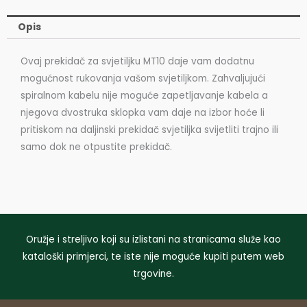
količina
Opis
Ovaj prekidač za svjetiljku MT10 daje vam dodatnu
mogućnost rukovanja vašom svjetiljkom. Zahvaljujući
spiralnom kabelu nije moguće zapetljavanje kabela a
njegova dvostruka sklopka vam daje na izbor hoće li
pritiskom na daljinski prekidač svjetiljka svijetliti trajno ili
samo dok ne otpustite prekidač.
Oružje i streljivo koji su izlistani na stranicama služe kao
kataloški primjerci, te iste nije moguće kupiti putem web
trgovine.