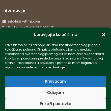
Informacije
info-hr@kettner.com
Poslovnica Osijek 031 500 181
Poslovnica Zagreb 01 7798 900
Upravljajte kolačićima
Kako bismo pružili najbolje iskustvo, koristimo tehnologije poput
© 2024 Kettner. Sva prava pridržana.
kolačića za pohranu i/ili pristup informacijama o uređaju.
Pristanak na ove tehnologije omogućit će nam obradu podataka
kao što su ponašanje pregledavanja ili jedinstveni ID-ovi na ovoj
stranici. Nepristanak ili povlačenje pristanka može negativno
utjecati na određene značajke i funkcije.
Created by Pumapunku
Prihvaćam
Odbijam
Prikaži postavke