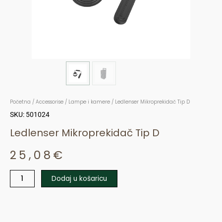
Početna
/
Accessorise
/
Lampe i kamere
/ Ledlenser Mikroprekidač Tip D
SKU: 501024
Ledlenser Mikroprekidač Tip D
25,08
€
Dodaj u košaricu
Ledlenser
Mikroprekidač
Tip
D