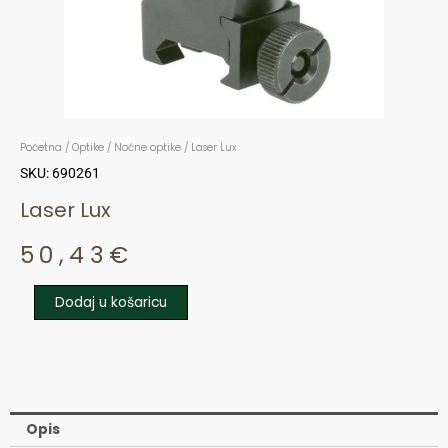
Početna
/
Optike
/
Noćne optike
/ Laser Lux
SKU: 690261
Laser Lux
50,43
€
Dodaj u košaricu
Laser
Lux
količina
Opis