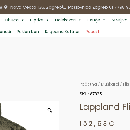
81
Nova Cesta 136, Zagreb
Poslovnica Zagreb 01 7798 9
Obuća
Optike
Dalekozori
Oružje
Streljivo
onudi
Poklon bon
10 godina Kettner
Popusti
Početna
/
Muškarci
/
Flis
SKU: 87325
Lappland Fl
152,63
€