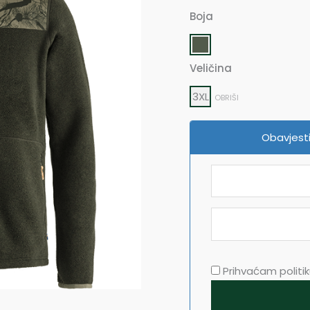
Boja
Lappland
Flis
količina
Veličina
3XL
OBRIŠI
Obavjesti
Prihvaćam politiku