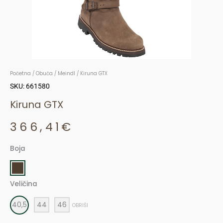
Početna
/
Obuća
/
Meindl
/ Kiruna GTX
SKU: 661580
Kiruna GTX
366,41
€
Boja
Kiruna
GTX
količina
Veličina
40,5
44
46
OBRIŠI