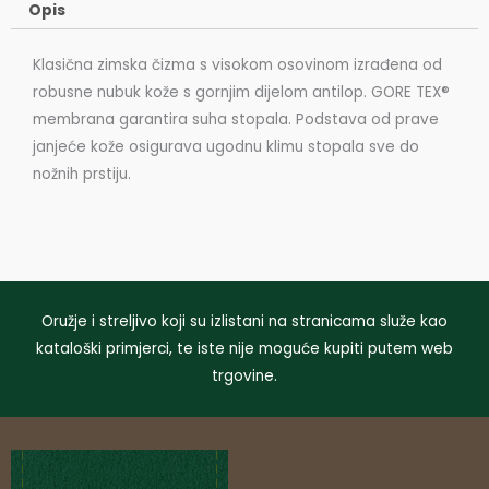
Opis
Klasična zimska čizma s visokom osovinom izrađena od
robusne nubuk kože s gornjim dijelom antilop. GORE TEX®
membrana garantira suha stopala. Podstava od prave
janjeće kože osigurava ugodnu klimu stopala sve do
nožnih prstiju.
Oružje i streljivo koji su izlistani na stranicama služe kao
kataloški primjerci, te iste nije moguće kupiti putem web
trgovine.