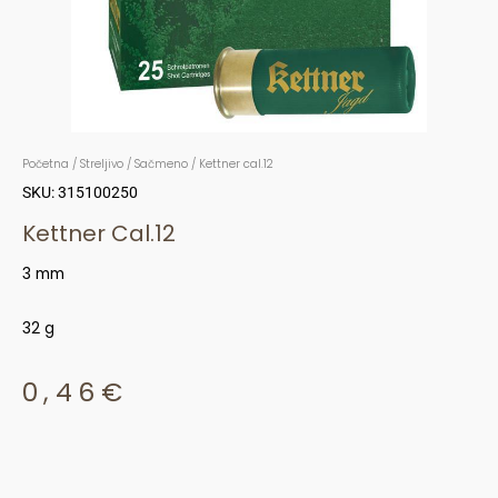
Početna
/
Streljivo
/
Sačmeno
/ Kettner cal.12
SKU: 315100250
Kettner Cal.12
3 mm
32 g
0,46
€