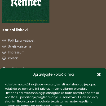
Korisni linkovi
Politika privatnosti
Uvjeti korištenja
Impressum
Kolačići
Načini plaćanja
Upravljajte kolačićima
Uvjeti dostave
Reklamacije i povrat
Kako bismo pružili najbolje iskustvo, koristimo tehnologije poput
kolačića za pohranu i/ili pristup informacijama o uređaju.
Pristanak na ove tehnologije omogućit će nam obradu podataka
Informacije
kao što su ponašanje pregledavanja ili jedinstveni ID-ovi na ovoj
stranici. Nepristanak ili povlačenje pristanka može negativno
info-hr@kettner.com
utjecati na određene značajke i funkcije.