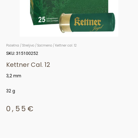
Početna
/
Streljivo
/
Sačmeno
/ Kettner cal. 12
SKU: 315100252
Kettner Cal. 12
3,2 mm
32 g
0,55
€