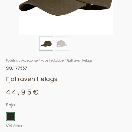
Početna
/
Accessorise
/
Kape i rukavice
/ Fjällräven Helags
SKU: 77357
Fjällräven Helags
44,95
€
Boja
Fjällräven
Helags
količina
Veličina