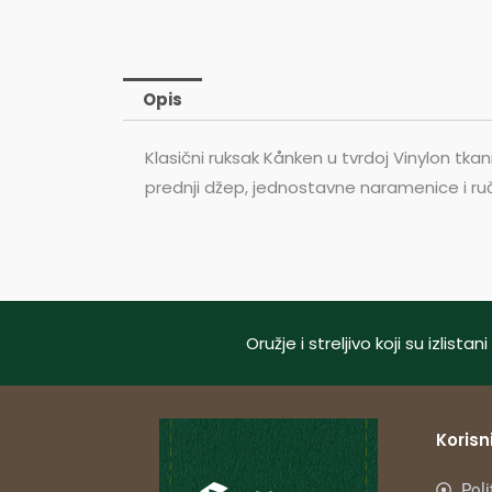
Opis
Klasični ruksak Kånken u tvrdoj Vinylon tkan
prednji džep, jednostavne naramenice i ruč
Oružje i streljivo koji su izlis
Korisni
Poli