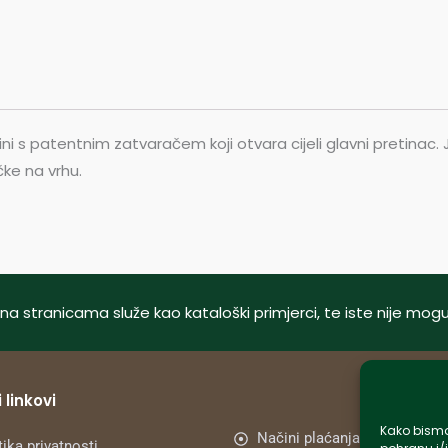
ini s patentnim zatvaračem koji otvara cijeli glavni pretinac. 
ke na vrhu.
tani na stranicama služe kao kataloški primjerci, te iste nije m
 linkovi
Kako bismo 
Načini plaćanja
tika privatnosti