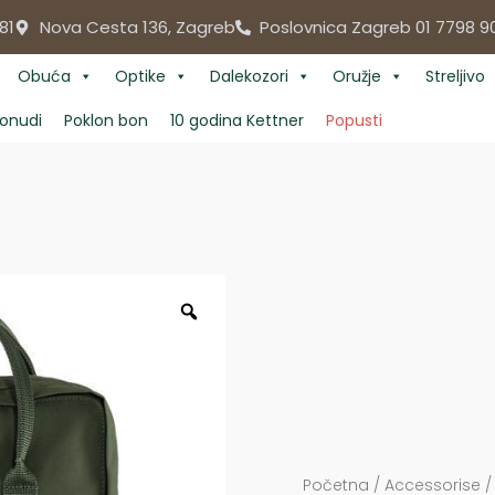
81
Nova Cesta 136, Zagreb
Poslovnica Zagreb 01 7798 9
Obuća
Optike
Dalekozori
Oružje
Streljivo
onudi
Poklon bon
10 godina Kettner
Popusti
Početna
/
Accessorise