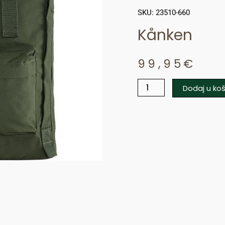
SKU: 23510-660
Kånken
99,95
€
Dodaj u koš
Kånken
količina