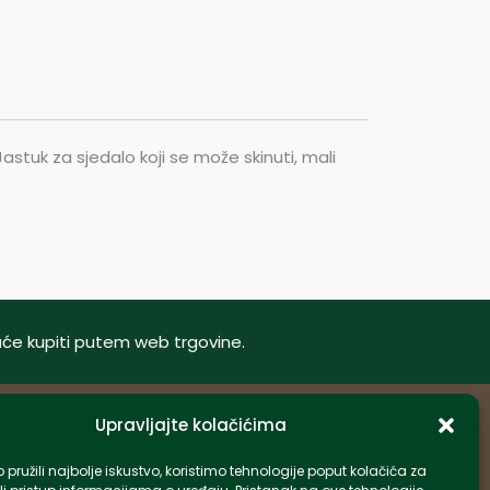
Jastuk za sjedalo koji se može skinuti, mali
oguće kupiti putem web trgovine.
Upravljajte kolačićima
Informacije
pružili najbolje iskustvo, koristimo tehnologije poput kolačića za