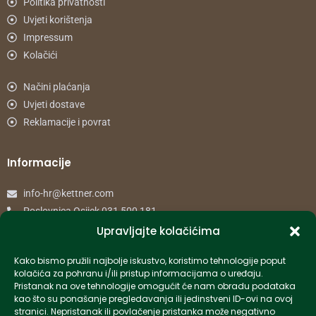
Politika privatnosti
Uvjeti korištenja
Impressum
Kolačići
Načini plaćanja
Uvjeti dostave
Reklamacije i povrat
Informacije
info-hr@kettner.com
Poslovnica Osijek 031 500 181
Poslovnica Zagreb 01 7798 900
Upravljajte kolačićima
Kako bismo pružili najbolje iskustvo, koristimo tehnologije poput
© 2024 Kettner. Sva prava pridržana.
kolačića za pohranu i/ili pristup informacijama o uređaju.
Pristanak na ove tehnologije omogućit će nam obradu podataka
kao što su ponašanje pregledavanja ili jedinstveni ID-ovi na ovoj
stranici. Nepristanak ili povlačenje pristanka može negativno