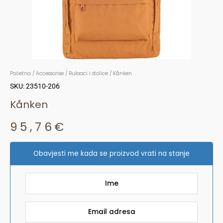
Početna
/
Accessorise
/
Ruksaci i stolice
/ Kånken
SKU: 23510-206
Kånken
95,76
€
Obavjesti me kada se proizvod vrati na stanje