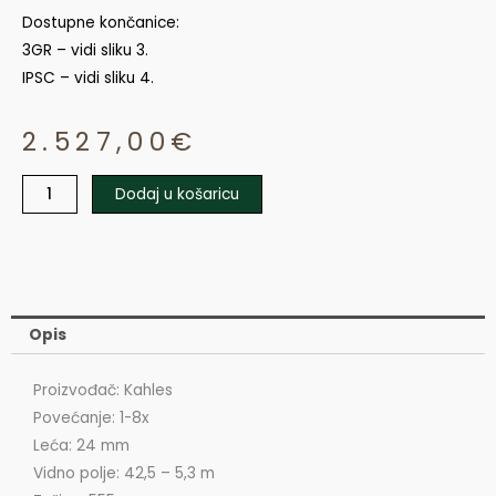
Dostupne končanice:
3GR – vidi sliku 3.
IPSC – vidi sliku 4.
2.527,00
€
Dodaj u košaricu
KAHLES
K18i
1-
8x24i
količina
Opis
Proizvođač: Kahles
Povećanje: 1-8x
Leća: 24 mm
Vidno polje: 42,5 – 5,3 m