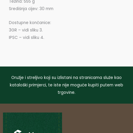
Težina: 555 g
Središnja cijev: 30 mm
Dostupne končanice:
3GR – vidi sliku 3.
IPSC – vidi sliku 4.
Oružje i streljivo koji su izlistani na stranicama služe kao
kataloški primjerci, te iste nije moguće kupiti putem web
trgovine.