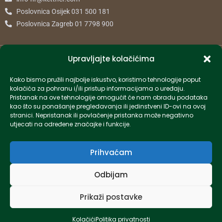
Poslovnica Osijek 031 500 181
Poslovnica Zagreb 01 7798 900
© 2024 Kettner. Sva prava pridržana.
Upravljajte kolačićima
Kako bismo pružili najbolje iskustvo, koristimo tehnologije poput
kolačića za pohranu i/ili pristup informacijama o uređaju.
Pristanak na ove tehnologije omogućit će nam obradu podataka
Created by Pumapunku
kao što su ponašanje pregledavanja ili jedinstveni ID-ovi na ovoj
stranici. Nepristanak ili povlačenje pristanka može negativno
utjecati na određene značajke i funkcije.
Prihvaćam
Odbijam
Prikaži postavke
Kolačići
Politika privatnosti