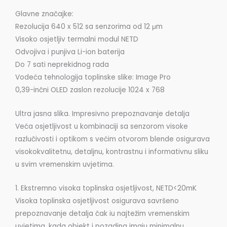
Glavne značajke:
Rezolucija 640 x 512 sa senzorima od 12 μm
Visoko osjetljiv termalni modul NETD
Odvojiva i punjiva Li-ion baterija
Do 7 sati neprekidnog rada
Vodeća tehnologija toplinske slike: Image Pro
0,39-inčni OLED zaslon rezolucije 1024 x 768
Ultra jasna slika. Impresivno prepoznavanje detalja
Veća osjetljivost u kombinaciji sa senzorom visoke
razlučivosti i optikom s većim otvorom blende osigurava
visokokvalitetnu, detaljnu, kontrastnu i informativnu sliku
u svim vremenskim uvjetima.
1. Ekstremno visoka toplinska osjetljivost, NETD<20mK
Visoka toplinska osjetljivost osigurava savršeno
prepoznavanje detalja čak iu najtežim vremenskim
uvjetima, kada objekt i pozadina imaju minimalnu