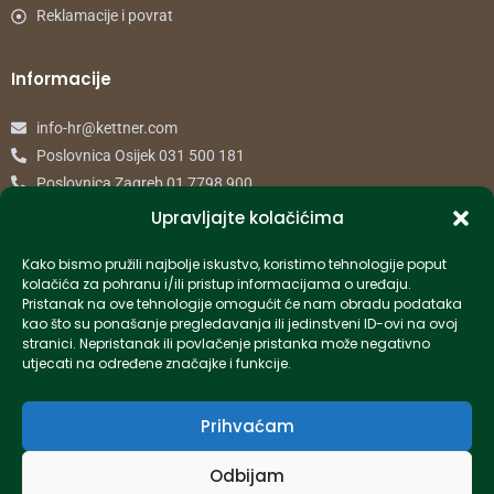
Reklamacije i povrat
Informacije
info-hr@kettner.com
Poslovnica Osijek 031 500 181
Poslovnica Zagreb 01 7798 900
Upravljajte kolačićima
© 2024 Kettner. Sva prava pridržana.
Kako bismo pružili najbolje iskustvo, koristimo tehnologije poput
kolačića za pohranu i/ili pristup informacijama o uređaju.
Pristanak na ove tehnologije omogućit će nam obradu podataka
kao što su ponašanje pregledavanja ili jedinstveni ID-ovi na ovoj
stranici. Nepristanak ili povlačenje pristanka može negativno
Created by Pumapunku
utjecati na određene značajke i funkcije.
Prihvaćam
Odbijam