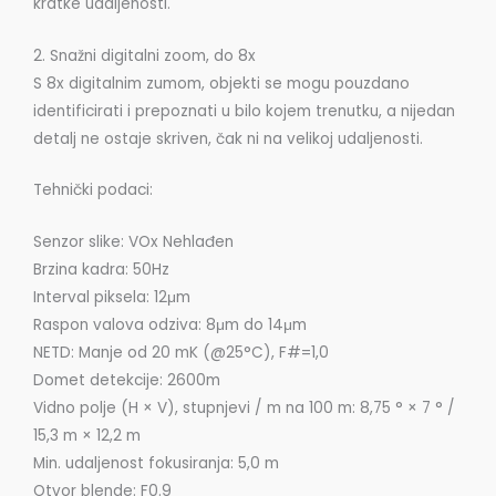
kratke udaljenosti.
2. Snažni digitalni zoom, do 8x
S 8x digitalnim zumom, objekti se mogu pouzdano
identificirati i prepoznati u bilo kojem trenutku, a nijedan
detalj ne ostaje skriven, čak ni na velikoj udaljenosti.
Tehnički podaci:
Senzor slike: VOx Nehlađen
Brzina kadra: 50Hz
Interval piksela: 12μm
Raspon valova odziva: 8μm do 14μm
NETD: Manje od 20 mK (@25°C), F#=1,0
Domet detekcije: 2600m
Vidno polje (H × V), stupnjevi / m na 100 m: 8,75 ° × 7 ° /
15,3 m × 12,2 m
Min. udaljenost fokusiranja: 5,0 m
Otvor blende: F0.9