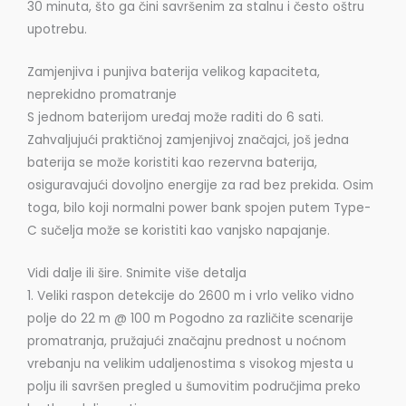
30 minuta, što ga čini savršenim za stalnu i često oštru
upotrebu.
Zamjenjiva i punjiva baterija velikog kapaciteta,
neprekidno promatranje
S jednom baterijom uređaj može raditi do 6 sati.
Zahvaljujući praktičnoj zamjenjivoj značajci, još jedna
baterija se može koristiti kao rezervna baterija,
osiguravajući dovoljno energije za rad bez prekida. Osim
toga, bilo koji normalni power bank spojen putem Type-
C sučelja može se koristiti kao vanjsko napajanje.
Vidi dalje ili šire. Snimite više detalja
1. Veliki raspon detekcije do 2600 m i vrlo veliko vidno
polje do 22 m @ 100 m Pogodno za različite scenarije
promatranja, pružajući značajnu prednost u noćnom
vrebanju na velikim udaljenostima s visokog mjesta u
polju ili savršen pregled u šumovitim područjima preko