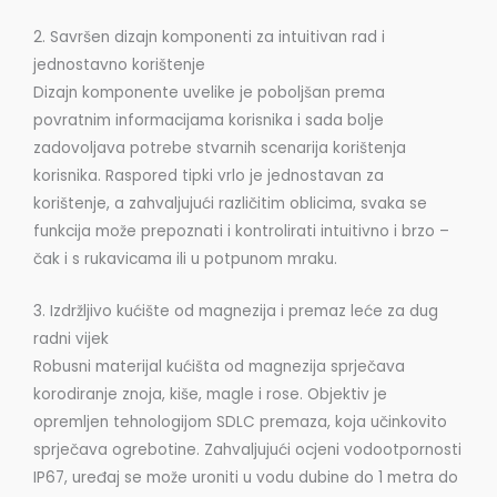
2. Savršen dizajn komponenti za intuitivan rad i
jednostavno korištenje
Dizajn komponente uvelike je poboljšan prema
povratnim informacijama korisnika i sada bolje
zadovoljava potrebe stvarnih scenarija korištenja
korisnika. Raspored tipki vrlo je jednostavan za
korištenje, a zahvaljujući različitim oblicima, svaka se
funkcija može prepoznati i kontrolirati intuitivno i brzo –
čak i s rukavicama ili u potpunom mraku.
3. Izdržljivo kućište od magnezija i premaz leće za dug
radni vijek
Robusni materijal kućišta od magnezija sprječava
korodiranje znoja, kiše, magle i rose. Objektiv je
opremljen tehnologijom SDLC premaza, koja učinkovito
sprječava ogrebotine. Zahvaljujući ocjeni vodootpornosti
IP67, uređaj se može uroniti u vodu dubine do 1 metra do