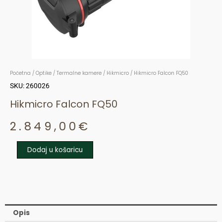
Početna
/
Optike
/
Termalne kamere
/
Hikmicro
/ Hikmicro Falcon FQ50
SKU: 260026
Hikmicro Falcon FQ50
2.849,00
€
Dodaj u košaricu
Hikmicro
Falcon
FQ50
količina
Opis