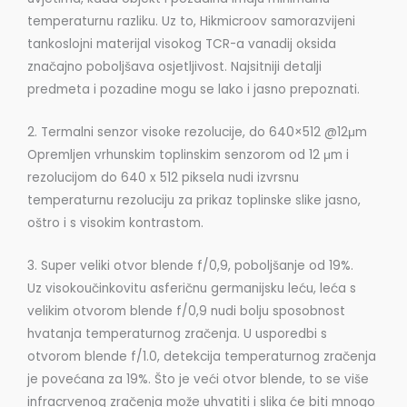
temperaturnu razliku. Uz to, Hikmicroov samorazvijeni
tankoslojni materijal visokog TCR-a vanadij oksida
značajno poboljšava osjetljivost. Najsitniji detalji
predmeta i pozadine mogu se lako i jasno prepoznati.
2. Termalni senzor visoke rezolucije, do 640×512 @12μm
Opremljen vrhunskim toplinskim senzorom od 12 μm i
rezolucijom do 640 x 512 piksela nudi izvrsnu
temperaturnu rezoluciju za prikaz toplinske slike jasno,
oštro i s visokim kontrastom.
3. Super veliki otvor blende f/0,9, poboljšanje od 19%.
Uz visokoučinkovitu asferičnu germanijsku leću, leća s
velikim otvorom blende f/0,9 nudi bolju sposobnost
hvatanja temperaturnog zračenja. U usporedbi s
otvorom blende f/1.0, detekcija temperaturnog zračenja
je povećana za 19%. Što je veći otvor blende, to se više
infracrvenog zračenja može uhvatiti i slika će biti mnogo