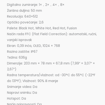
Digitalno zumiranje: 1×，2×，4×，8×
Žarišna duljina: 50 mm
Rezolucija: 640×512
Optičko povećanje: 2,6
Palete: Black Hot, White Hot, Red Hot, Fusion
Način rada FFC (Flat Field Correction): automatski, ručni,
vanjski ispravak
Ekran: 0,39 inča, OLED, 1024 × 768
Razina zaštite: IP67
Težina: 636g
Dimenzije: 203 mm × 78 mm × 67,8 mm (7,99″ × 3,07″ ×
2,67″)
Radna temperatura/vlažnost: od -30°C do 55°C (-22°F
do 131°F); Vlažnost: 90% ili manje
Snimanje videa: Da
Napravi snimku: Da
Hotspot: Da
Način pripravnosti: Da