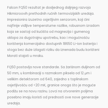
Falcon FQ50 rezultat je dosljednog daljnjeg razvoja
Hikmicroovih prethodnih ručnih termovizijskih uređaja.
Impresionira izuzetno osjetljivim senzorom, koji čini
najfinije vidljive temperaturne razlike, robusnom izradom
koja se sastoji od kućišta od magnezija i gumenog
oklopa za dugotrajnu upotrebu, kao i mogućnošću
korištenja komercijalno dostupnih 18650 Li-ion baterija i
stoga bez duže izlagati riziku da iznenada budu korišteni
Morati stajati u mraku.
FQ50 postavlja nove standarde. Sa žarišnom duljinom od
50 mm, u kombinaciji s razmakom piksela od 12 μm i
velikim detektorom od 640, zajedno s toplinskom
osjetljivošću od <20 mK, granice onoga što je moguće
podižu se na novu razinu. Lovci na otvorenim poljima
posebno imaju koristi od prednosti ove nove generacije
uređaja.