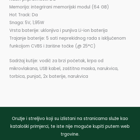
Memorija: integrirani memorijski modul (64 GB)
Hot Track: Da
Snaga: 5V, 1,95W
Vrsta baterije: uklonjiva i punjiva Li-ion baterija
Trajanje baterije: 5 sati neprekidnog rada s isključenom
funkcijom CVBS i žarišne točke (@ 25°C)
Sadržaj kutije: vodič za brzi početak, krpa od
mikrovlakana, USB kabel, zaštitna maska, narukvica,
torbica, punjač, ​​2x baterije, narukvica
Oružje i streljivo koji su izlistani na stranicama služe kao
kataloški primjerci, te iste nije moguće kupiti putem web
trgovine.