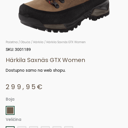
Početna
/
Obuća
/
Härkila
/ Härkila Saxnäs GTX Women
SKU: 3001189
Härkila Saxnäs GTX Women
Dostupno samo na web shopu.
299,95
€
Boja
Härkila
Saxnäs
GTX
Veličina
Women