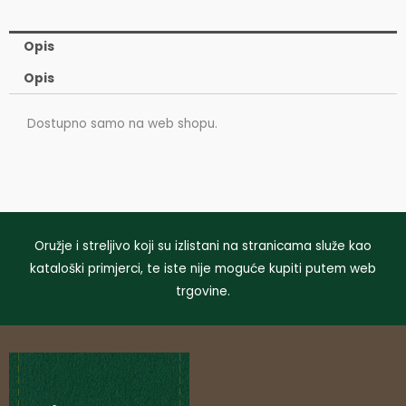
Opis
Opis
Dostupno samo na web shopu.
Oružje i streljivo koji su izlistani na stranicama služe kao
kataloški primjerci, te iste nije moguće kupiti putem web
trgovine.