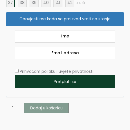
37
38
39
40
41
42
OBRIŠI
količina
Obavjesti me kada se proizvod vrati na stanje
Prihvaćam politiku i uvjete privatnosti
Dodaj u košaricu