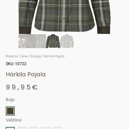
Početna
/
Žene
/
Košulje
/ Härkila Pajala
SKU: 10722
Härkila Pajala
99,95
€
Boja
Härkila
Pajala
količina
Veličina