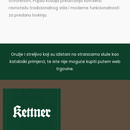
otvorenom, Pajala košulja predstavlja savršenu
ravnotežu tradicionalnog stila i moderne funkcionalnosti
za predanu lovkinju.
Oružje i streljivo koji su izlistani na stranicama služe kao
kataloški primjerci, te iste nije moguće kupiti putem web
trgovine.