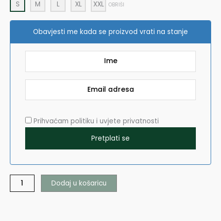
S
M
L
XL
XXL
OBRIŠI
Obavjesti me kada se proizvod vrati na stanje
Prihvaćam politiku i uvjete privatnosti
Dodaj u košaricu