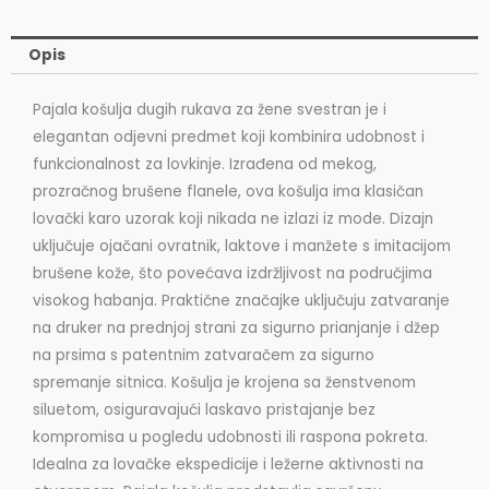
Opis
Pajala košulja dugih rukava za žene svestran je i
elegantan odjevni predmet koji kombinira udobnost i
funkcionalnost za lovkinje. Izrađena od mekog,
prozračnog brušene flanele, ova košulja ima klasičan
lovački karo uzorak koji nikada ne izlazi iz mode. Dizajn
uključuje ojačani ovratnik, laktove i manžete s imitacijom
brušene kože, što povećava izdržljivost na područjima
visokog habanja. Praktične značajke uključuju zatvaranje
na druker na prednjoj strani za sigurno prianjanje i džep
na prsima s patentnim zatvaračem za sigurno
spremanje sitnica. Košulja je krojena sa ženstvenom
siluetom, osiguravajući laskavo pristajanje bez
kompromisa u pogledu udobnosti ili raspona pokreta.
Idealna za lovačke ekspedicije i ležerne aktivnosti na