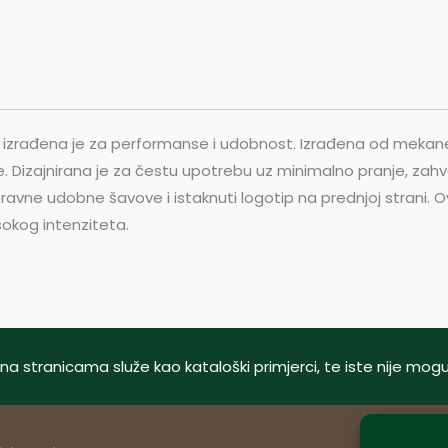
t izrađena je za performanse i udobnost. Izrađena od mekane,
Dizajnirana je za čestu upotrebu uz minimalno pranje, zahval
rez, ravne udobne šavove i istaknuti logotip na prednjoj stra
sokog intenziteta.
tani na stranicama služe kao kataloški primjerci, te iste nije m