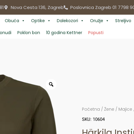
81
Nova Cesta 136, Zagreb
Poslovnica Zagreb 01 7798 9
Obuća
Optike
Dalekozori
Oružje
Streljivo
onudi
Poklon bon
10 godina Kettner
Popusti
Početna
/
Žene
/
Majice
SKU: 10604
Härkila Inst