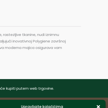
 rastezljive tkanine, nudi iznimnu
jujući inovativnoj Polygiene završnoj
ni. Ova moderna majica osigurava vam
oguće kupiti putem web trgovine.
Upravljajte kolačićima