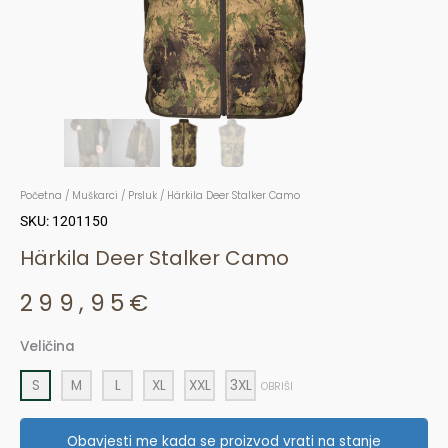
Početna
/
Muškarci
/
Prsluk
/ Härkila Deer Stalker Camo
SKU: 1201150
Härkila Deer Stalker Camo
299,95
€
Veličina
Härkila
Deer
S
M
L
XL
XXL
3XL
OBRIŠI
Stalker
Camo
Obavjesti me kada se proizvod vrati na stanje