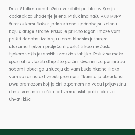
Deer Stalker kamuflažni reverzibilni prsluk savršen je
dodatak za uhođenje jelena. Prsluk ima našu AXIS MSP®
šumsku kamuflažu s jedne strane i jednobojnu zelenu
boju s druge strane. Prsluk je prilično lagan i može vam
pružiti dodatnu izolaciju u onim hladnim jutarnjim
izlascima tijekom proljeća ili poslužiti kao međusloj
tijekom vaših jesenskih i zimskih stabljika. Prsluk se može
spakirati u vlastiti džep što ga čini idealnim za ponijeti sa
sobom i obući ga u slučaju da vam bude hladno ili ako
vam se razina aktivnosti promijeni. Tkanina je obrađena
DWR premazom koji je čini otpornom na vodu i prljavštinu
i time vam nudi zaštitu od vremenskih prilika ako vas
uhvati kiša.