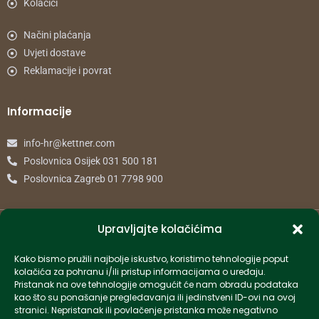
Kolačići
Načini plaćanja
Uvjeti dostave
Reklamacije i povrat
Informacije
info-hr@kettner.com
Poslovnica Osijek 031 500 181
Poslovnica Zagreb 01 7798 900
© 2024 Kettner. Sva prava pridržana.
Upravljajte kolačićima
Kako bismo pružili najbolje iskustvo, koristimo tehnologije poput
kolačića za pohranu i/ili pristup informacijama o uređaju.
Pristanak na ove tehnologije omogućit će nam obradu podataka
Created by Pumapunku
kao što su ponašanje pregledavanja ili jedinstveni ID-ovi na ovoj
stranici. Nepristanak ili povlačenje pristanka može negativno