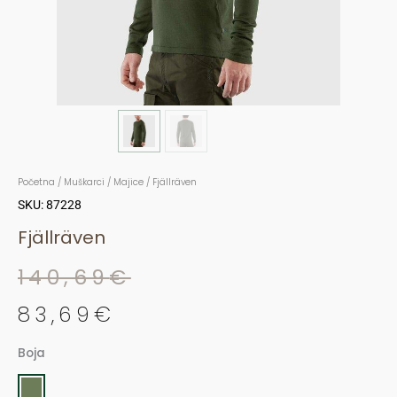
Početna
/
Muškarci
/
Majice
/ Fjällräven
SKU: 87228
Fjällräven
140,69
€
Original
Current
83,69
€
price
price
Boja
was:
is:
Fjällräven
količina