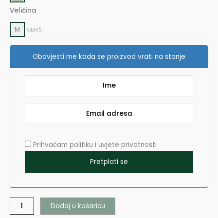
140,69€.
83,69€.
Veličina
M
OBRIŠI
Obavjesti me kada se proizvod vrati na stanje
Prihvaćam politiku i uvjete privatnosti
Dodaj u košaricu