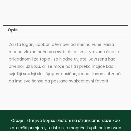
Opis
Zaista lagan, udoban džemper od merino vune. Meka
merino vlakna neće vas svrbjeti, a svojstva vune čine je
prikladnom i za tople i za hladne uvjete. Savršena kao
prvi sloj, uz kožu, ali se može nositi i preko majice kao
svjetliji srednji sloj. Njegov klasičan, jednostavan stil znači
da ima sve šanse da postane svakodnevni favorit.
Oružje i streljivo koji su izlistani na stranicama služe kao
kataloški primjerci, te iste nije moguće kupiti putem web