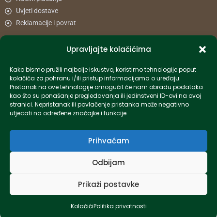
Uvjeti dostave
Reklamacije i povrat
Upravljajte kolačićima
Informacije
Kako bismo pružili najbolje iskustvo, koristimo tehnologije poput
info-hr@kettner.com
kolačića za pohranu i/ili pristup informacijama o uređaju.
Poslovnica Osijek 031 500 181
Pristanak na ove tehnologije omogućit će nam obradu podataka
kao što su ponašanje pregledavanja ili jedinstveni ID-ovi na ovoj
Poslovnica Zagreb 01 7798 900
stranici. Nepristanak ili povlačenje pristanka može negativno
utjecati na određene značajke i funkcije.
© 2024 Kettner. Sva prava pridržana.
Prihvaćam
Odbijam
Created by Pumapunku
Prikaži postavke
Kolačići
Politika privatnosti