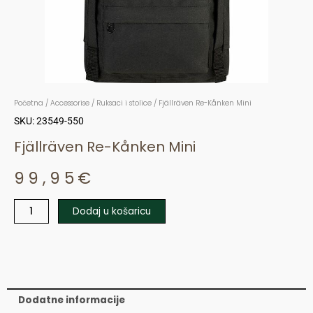
Početna
/
Accessorise
/
Ruksaci i stolice
/ Fjällräven Re-Kånken Mini
SKU: 23549-550
Fjällräven Re-Kånken Mini
99,95
€
Dodaj u košaricu
Fjällräven
Re-
Kånken
Mini
količina
Dodatne informacije