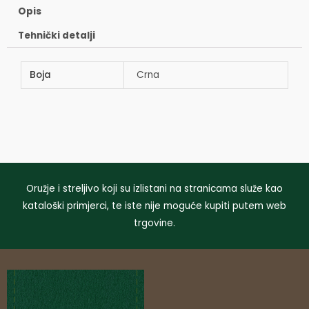
Opis
Tehnički detalji
Boja
Crna
Oružje i streljivo koji su izlistani na stranicama služe kao
kataloški primjerci, te iste nije moguće kupiti putem web
trgovine.