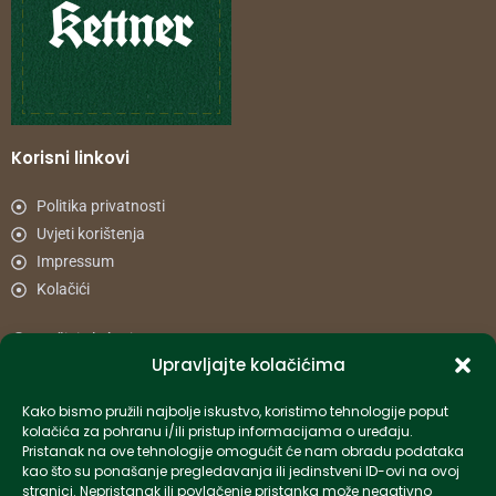
Korisni linkovi
Politika privatnosti
Uvjeti korištenja
Impressum
Kolačići
Načini plaćanja
Upravljajte kolačićima
Uvjeti dostave
Reklamacije i povrat
Kako bismo pružili najbolje iskustvo, koristimo tehnologije poput
kolačića za pohranu i/ili pristup informacijama o uređaju.
Pristanak na ove tehnologije omogućit će nam obradu podataka
Informacije
kao što su ponašanje pregledavanja ili jedinstveni ID-ovi na ovoj
stranici. Nepristanak ili povlačenje pristanka može negativno