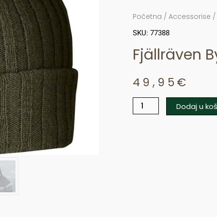
Početna
/
Accessorise
SKU: 77388
Fjällräven 
49,95
€
Dodaj u koš
Fjällräven
Byron
količina