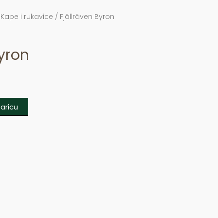
/
Kape i rukavice
/ Fjällräven Byron
Byron
aricu