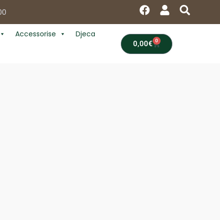
F
U
S
00
a
s
e
c
e
a
Accessorise
Djeca
e
r
r
0
Cart
0,00
€
b
c
o
h
o
k