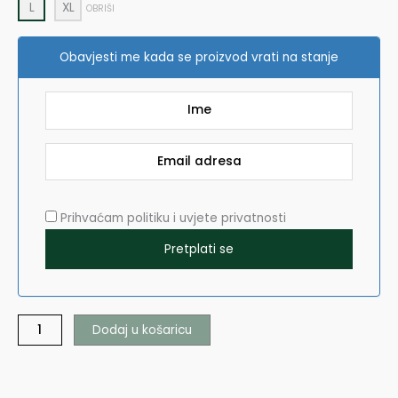
L
XL
OBRIŠI
Obavjesti me kada se proizvod vrati na stanje
Prihvaćam politiku i uvjete privatnosti
Dodaj u košaricu