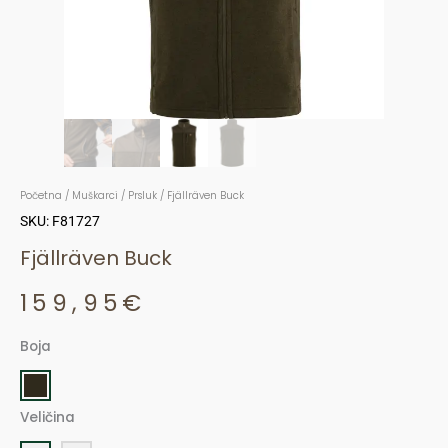
Početna
/
Muškarci
/
Prsluk
/ Fjällräven Buck
SKU: F81727
Fjällräven Buck
159,95
€
Boja
Fjällräven
Buck
količina
Veličina