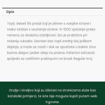
Opis
Topli, debeli flis prsluk koji je pleten s vanjske strane i
meko četkan s unutarnje strane. G-1000 ojačanje preko
ramena za dodatnu izdržljivost, što je praktično pri
nošenju ruksaka. Savršen kao topli srednji sloj prilikom
skijanja, a može se nositi i dok se opuštate u kabini. Dva
bočna džepa i jedan džep na prsima. Patentni zatvarač
sprijeda sa zaštitnim preklopom na bradi. Regular kroj.
Oružje i streljivo koji su izlistani na stranicama služe kao
kataloški primjerci, te iste nije moguće kupiti putem web
trgovine.