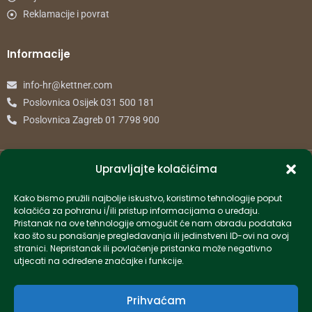
Reklamacije i povrat
Informacije
info-hr@kettner.com
Poslovnica Osijek 031 500 181
Poslovnica Zagreb 01 7798 900
© 2024 Kettner. Sva prava pridržana.
Upravljajte kolačićima
Kako bismo pružili najbolje iskustvo, koristimo tehnologije poput
kolačića za pohranu i/ili pristup informacijama o uređaju.
Pristanak na ove tehnologije omogućit će nam obradu podataka
Created by Pumapunku
kao što su ponašanje pregledavanja ili jedinstveni ID-ovi na ovoj
stranici. Nepristanak ili povlačenje pristanka može negativno
utjecati na određene značajke i funkcije.
Prihvaćam