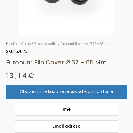
Početna
/
Optike
/
Pribor za optike
/ Eurohunt flip cover Ø 62 – 65 mm
SKU: 520258
Eurohunt Flip Cover Ø 62 – 65 Mm
13,14
€
Obavjesti me kada se proizvod vrati na stanje