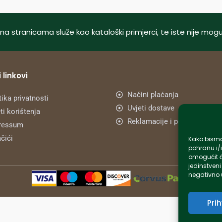
tani na stranicama služe kao kataloški primjerci, te iste nije m
 linkovi
Načini plaćanja
tika privatnosti
Uvjeti dostave
ti korištenja
Reklamacije i povrat
ressum
čići
Kako bismo 
pohranu i/i
omogućit ć
jedinstveni
negativno u
Pri