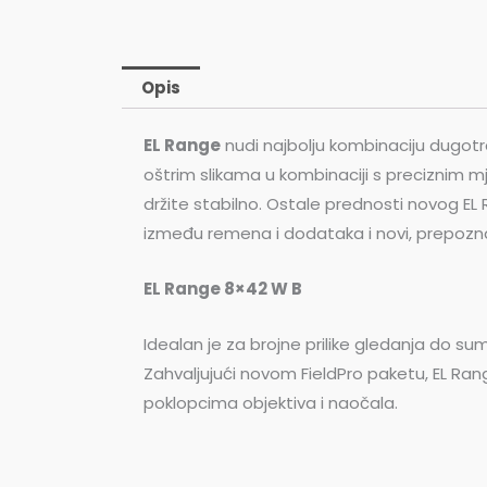
Opis
EL Range
nudi najbolju kombinaciju dugot
oštrim slikama u kombinaciji s preciznim
držite stabilno. Ostale prednosti novog EL 
između remena i dodataka i novi, prepozna
EL Range 8×42 W B
Idealan je za brojne prilike gledanja do su
Zahvaljujući novom FieldPro paketu, EL Ran
poklopcima objektiva i naočala.