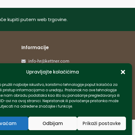
oguće kupiti putem web trgovine.
Informacije
info-hr@kettner.com
Poslovnica Osijek 031 500 181
Upravljajte kolačićima
Poslovnica Zagreb 01 7798 900
pružili najbolje iskustvo, koristimo tehnologije poput kolačića za
li pristup informacijama o uređaju. Pristanak na ove tehnologije
e nam obradu podataka kao što su ponašanje pregledavanja ili
 ID-ovi na ovoj stranici. Nepristanak ili povlačenje pristanka može
tjecati na određene značajke i funkcije.
Created by Pumapunku
hvaćam
Odbijam
Prikaži postavke