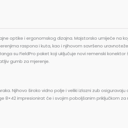
rajne optike i ergonomskog dizajna. Majstorsko umijeće na k
 mjerenjima raspona i kuta, kao i njihovom savršeno uravnot
Ranga su FieldPro paket koji uključuje novi remenski konektor 
tljiv gumb za mjerenje.
mraka. Njihovo široko vidno polje i veliki izlazni zub osigurav
ge 8×42 impresionirat će i svojim poboljšanim priključkom za 