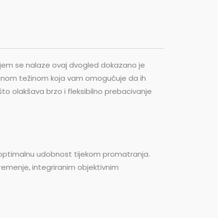
ojem se nalaze ovaj dvogled dokazano je
eženom težinom koja vam omogućuje da ih
što olakšava brzo i fleksibilno prebacivanje
aju optimalnu udobnost tijekom promatranja.
remenje, integriranim objektivnim