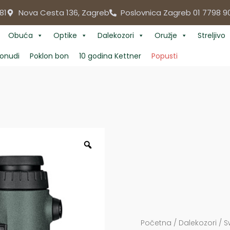
81
Nova Cesta 136, Zagreb
Poslovnica Zagreb 01 7798 9
Obuća
Optike
Dalekozori
Oružje
Streljivo
onudi
Poklon bon
10 godina Kettner
Popusti
Početna
/
Dalekozori
/
S