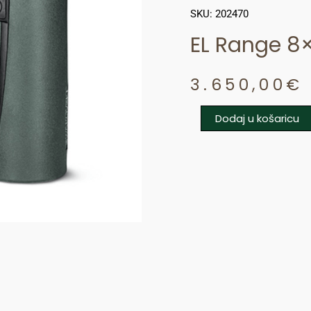
SKU: 202470
EL Range 8
3.650,00
€
Dodaj u košaricu
EL
Range
8x42
količina