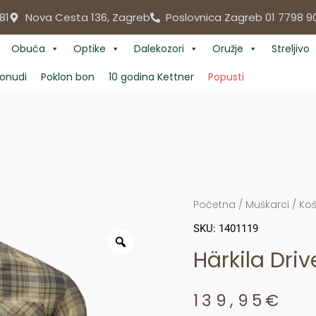
81
Nova Cesta 136, Zagreb
Poslovnica Zagreb 01 7798 9
Obuća
Optike
Dalekozori
Oružje
Streljivo
onudi
Poklon bon
10 godina Kettner
Popusti
Početna
/
Muškarci
/
Koš
SKU: 1401119
Härkila Dri
139,95
€