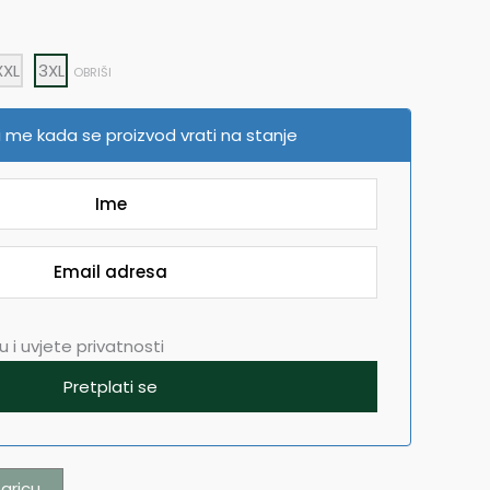
XXL
3XL
OBRIŠI
 me kada se proizvod vrati na stanje
 i uvjete privatnosti
aricu