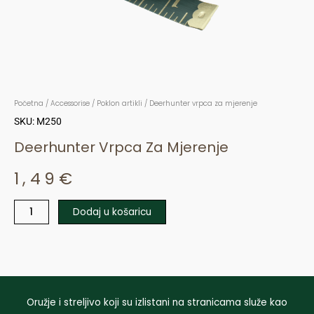
Početna
/
Accessorise
/
Poklon artikli
/ Deerhunter vrpca za mjerenje
SKU: M250
Deerhunter Vrpca Za Mjerenje
1,49
€
Dodaj u košaricu
Deerhunter
vrpca
za
mjerenje
količina
Oružje i streljivo koji su izlistani na stranicama služe kao