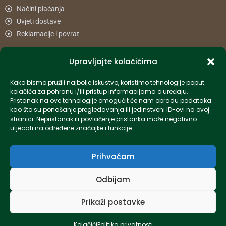
Načini plaćanja
Uvjeti dostave
Reklamacije i povrat
Upravljajte kolačićima
Informacije
Kako bismo pružili najbolje iskustvo, koristimo tehnologije poput
info-hr@kettner.com
kolačića za pohranu i/ili pristup informacijama o uređaju.
Poslovnica Osijek 031 500 181
Pristanak na ove tehnologije omogućit će nam obradu podataka
kao što su ponašanje pregledavanja ili jedinstveni ID-ovi na ovoj
Poslovnica Zagreb 01 7798 900
stranici. Nepristanak ili povlačenje pristanka može negativno
utjecati na određene značajke i funkcije.
© 2024 Kettner. Sva prava pridržana.
Prihvaćam
Odbijam
Created by Pumapunku
Prikaži postavke
Kolačići
Politika privatnosti