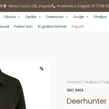
81
Nova Cesta 136, Zagreb
Poslovnica Zagreb 01 7798 9
Obuća
Optike
Dalekozori
Oružje
Streljivo
onudi
Poklon bon
10 godina Kettner
Popusti
Početna
/
Muškarci
/
Maj
SKU: 8454
Deerhunter 