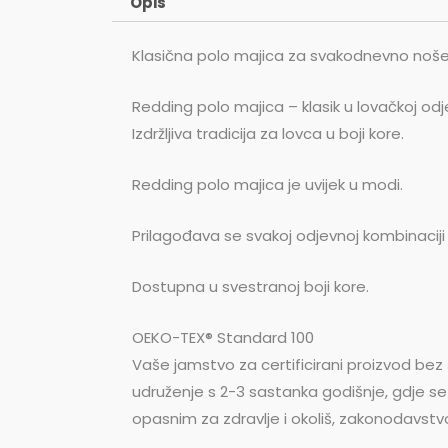
Opis
Klasična polo majica za svakodnevno nošen
Redding polo majica – klasik u lovačkoj od
Izdržljiva tradicija za lovca u boji kore.
Redding polo majica je uvijek u modi.
Prilagođava se svakoj odjevnoj kombinaciji i 
Dostupna u svestranoj boji kore.
OEKO-TEX® Standard 100
Vaše jamstvo za certificirani proizvod bez š
udruženje s 2-3 sastanka godišnje, gdje se
opasnim za zdravlje i okoliš, zakonodavstvo 