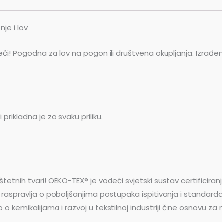
je i lov
jeći! Pogodna za lov na pogon ili društvena okupljanja. Izrađ
prikladna je za svaku priliku.
tetnih tvari! OEKO-TEX® je vodeći svjetski sustav certificiran
 raspravlja o poboljšanjima postupaka ispitivanja i standarda
o kemikalijama i razvoj u tekstilnoj industriji čine osnovu za