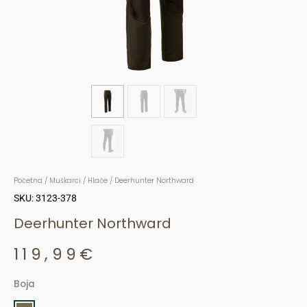
Početna
/
Muškarci
/
Hlače
/ Deerhunter Northward
SKU: 3123-378
Deerhunter Northward
119,99
€
Boja
Deerhunter