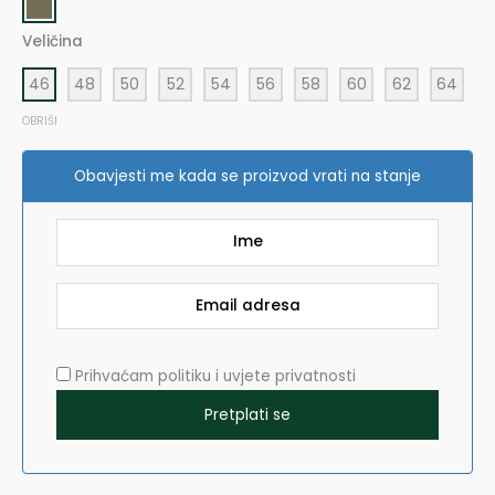
Northward
količina
Veličina
46
48
50
52
54
56
58
60
62
64
OBRIŠI
Obavjesti me kada se proizvod vrati na stanje
Prihvaćam politiku i uvjete privatnosti