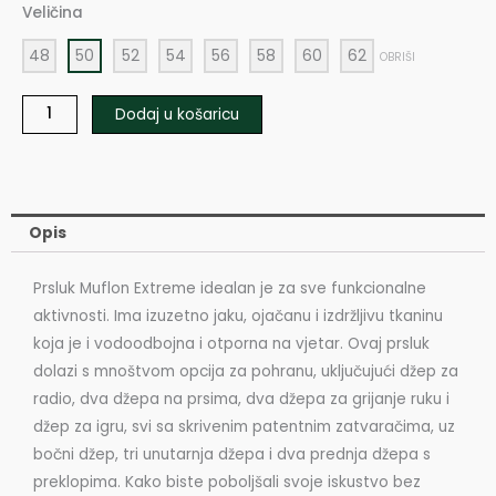
Extreme
Veličina
količina
48
50
52
54
56
58
60
62
OBRIŠI
Dodaj u košaricu
Opis
Prsluk Muflon Extreme idealan je za sve funkcionalne
aktivnosti. Ima izuzetno jaku, ojačanu i izdržljivu tkaninu
koja je i vodoodbojna i otporna na vjetar. Ovaj prsluk
dolazi s mnoštvom opcija za pohranu, uključujući džep za
radio, dva džepa na prsima, dva džepa za grijanje ruku i
džep za igru, svi sa skrivenim patentnim zatvaračima, uz
bočni džep, tri unutarnja džepa i dva prednja džepa s
preklopima. Kako biste poboljšali svoje iskustvo bez