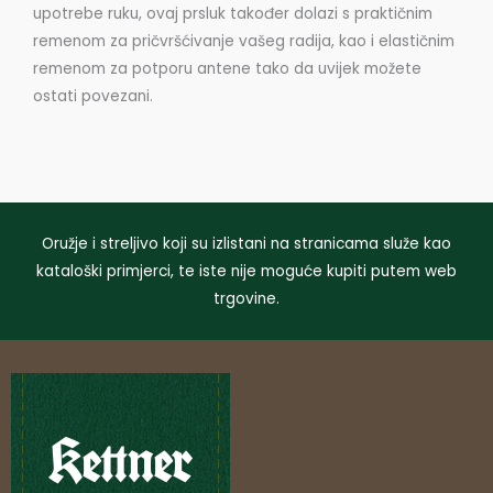
upotrebe ruku, ovaj prsluk također dolazi s praktičnim
remenom za pričvršćivanje vašeg radija, kao i elastičnim
remenom za potporu antene tako da uvijek možete
ostati povezani.
Oružje i streljivo koji su izlistani na stranicama služe kao
kataloški primjerci, te iste nije moguće kupiti putem web
trgovine.