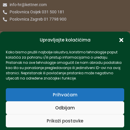
info-hr@kettner.com
Poslovnica Osijek 031 500 181
Poslovnica Zagreb 01 7798 900
© 2024 Kettner. Sva prava pridržana.
Upravljajte kolačićima
Kako bismo pružili najbolje iskustvo, koristimo tehnologije poput
kolačića za pohranu i/ili pristup informacijama o uređaju.
Pristanak na ove tehnologije omogućit će nam obradu podataka
Created by Pumapunku
kao što su ponašanje pregledavanja ili jedinstveni ID-ovi na ovoj
stranici. Nepristanak ili povlačenje pristanka može negativno
utjecati na određene značajke i funkcije.
Prihvaćam
Odbijam
Prikaži postavke