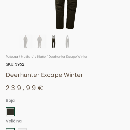
Početna
/
Muškarci
/
Hlače
/ Deerhunter Excape Winter
SKU: 3952
Deerhunter Excape Winter
239,99
€
Boja
Deerhunter
Excape
Winter
Veličina
količina