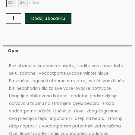
XXL
3XL
OBRIŠI
Dodaj u košaricu
Opis
Bez obzira na vremenske uvjete, izađite van i pouzdajte
se u izolirane i vodootporne Excape Winter hlače.
Prozračne, lagane i otporne na vjetar, ove će vam hlače
biti neophodan dio za sve vaše lovačke pothvate.
Unaprijed oblikovana koljena i dodatno podstavljanje
održavaju toplinu na stražnjem dijelu bedara. Izrada
vodootporne odjeće ključna je u lovu, zbog čega smo
dva prednja džepa, ergonomski džep na bedru i stražnji
džep napravili s vodootpornim patentnim zatvaračima.
Ove hlače također imaju vodoodbojnu podstavu i