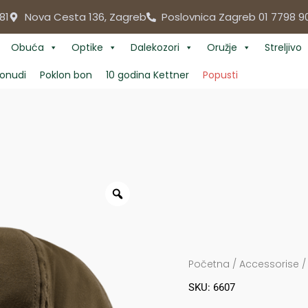
81
Nova Cesta 136, Zagreb
Poslovnica Zagreb 01 7798 9
Obuća
Optike
Dalekozori
Oružje
Streljivo
onudi
Poklon bon
10 godina Kettner
Popusti
Početna
/
Accessorise
SKU: 6607