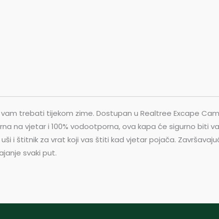
 vam trebati tijekom zime. Dostupan u Realtree Excape Camou
orna na vjetar i 100% vodootporna, ova kapa će sigurno biti
uši i štitnik za vrat koji vas štiti kad vjetar pojača. Završav
janje svaki put.