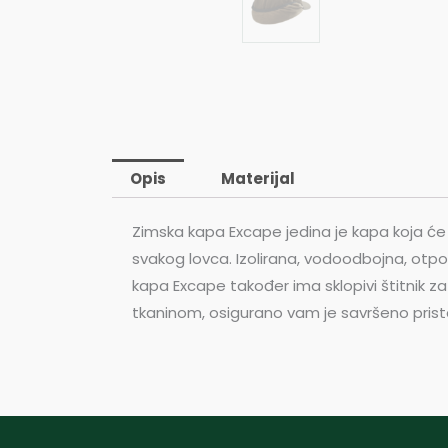
Opis
Materijal
Zimska kapa Excape jedina je kapa koja će
svakog lovca. Izolirana, vodoodbojna, otp
kapa Excape također ima sklopivi štitnik za 
tkaninom, osigurano vam je savršeno prista