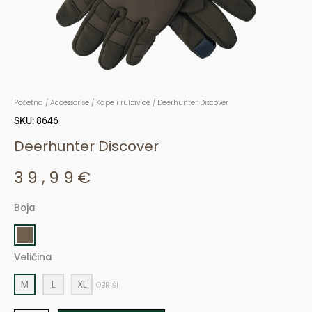
Početna
/
Accessorise
/
Kape i rukavice
/ Deerhunter Discover
SKU: 8646
Deerhunter Discover
39,99
€
Boja
Deerhunter
Discover
količina
Veličina
M
L
XL
OBRIŠI