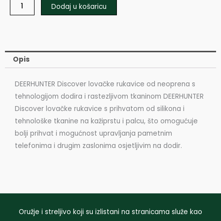
Dodaj u košaricu
Opis
DEERHUNTER Discover lovačke rukavice od neoprena s
tehnologijom dodira i rastezljivom tkaninom DEERHUNTER
Discover lovačke rukavice s prihvatom od silikona i
tehnološke tkanine na kažiprstu i palcu, što omogućuje
bolji prihvat i mogućnost upravljanja pametnim
telefonima i drugim zaslonima osjetljivim na dodir.
Oružje i streljivo koji su izlistani na stranicama služe kao