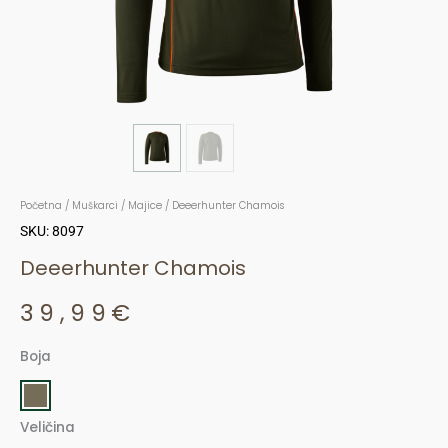
Početna
/
Muškarci
/
Majice
/ Deeerhunter Chamois
SKU: 8097
Deeerhunter Chamois
39,99
€
Boja
Deeerhunter
Chamois
količina
Veličina