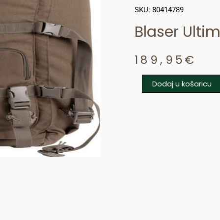
SKU: 80414789
Blaser Ulti
189,95
€
Dodaj u košaricu
Blaser
Ultimate
Backpack
M
količina