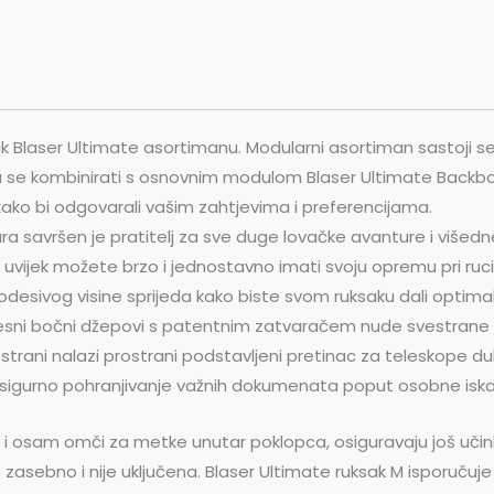
 Blaser Ultimate asortimanu. Modularni asortiman sastoji se o
gu se kombinirati s osnovnim modulom Blaser Ultimate Backbo
 kako bi odgovarali vašim zahtjevima i preferencijama.
ra savršen je pratitelj za sve duge lovačke avanture i višedn
da uvijek možete brzo i jednostavno imati svoju opremu pri ru
desivog visine sprijeda kako biste svom ruksaku dali optimala
esni bočni džepovi s patentnim zatvaračem nude svestrane m
oj strani nalazi prostrani podstavljeni pretinac za teleskope
sigurno pohranjivanje važnih dokumenata poput osobne iskaz
ao i osam omči za metke unutar poklopca, osiguravaju još učin
zasebno i nije uključena. Blaser Ultimate ruksak M isporučuj