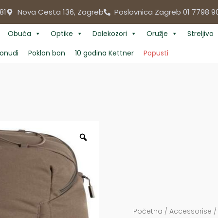
81
Nova Cesta 136, Zagreb
Poslovnica Zagreb 01 7798 9
Obuća
Optike
Dalekozori
Oružje
Streljivo
onudi
Poklon bon
10 godina Kettner
Popusti
Početna
/
Accessorise