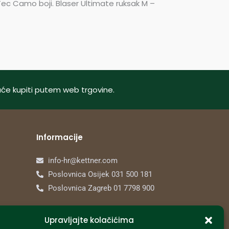
Tec Camo boji. Blaser Ultimate ruksak M –
oguće kupiti putem web trgovine.
Informacije
info-hr@kettner.com
Poslovnica Osijek 031 500 181
Poslovnica Zagreb 01 7798 900
Upravljajte kolačićima