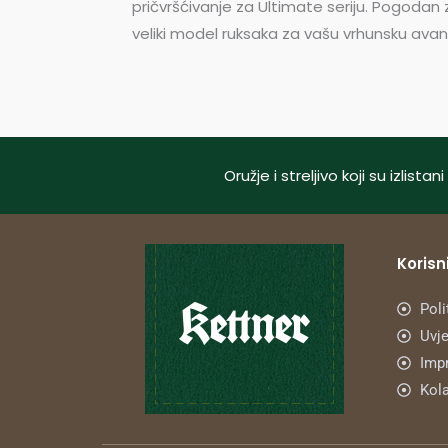
pričvršćivanje za Ultimate seriju. Pogodan
veliki model ruksaka za vašu vrhunsku avan
Oružje i streljivo koji su izlis
Korisni
Poli
Uvje
Imp
Kola