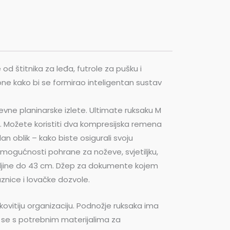
d štitnika za leđa, futrole za pušku i
ne kako bi se formirao inteligentan sustav
evne planinarske izlete. Ultimate ruksaku M
ci. Možete koristiti dva kompresijska remena
n oblik – kako biste osigurali svoju
ogućnosti pohrane za noževe, svjetiljku,
 duljine do 43 cm. Džep za dokumente kojem
nice i lovačke dozvole.
kovitiju organizaciju. Podnožje ruksaka ima
e se s potrebnim materijalima za