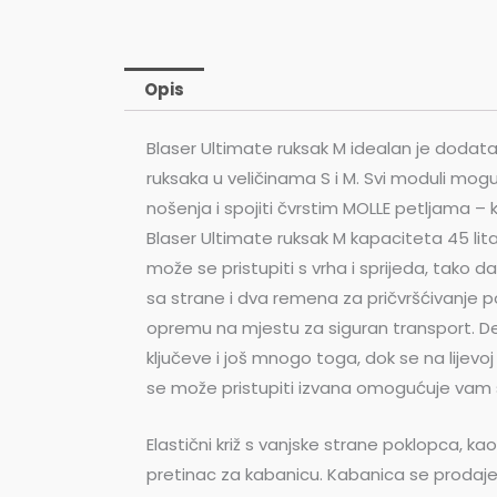
Opis
Blaser Ultimate ruksak M idealan je dodatak
ruksaka u veličinama S i M. Svi moduli mo
nošenja i spojiti čvrstim MOLLE petljama –
Blaser Ultimate ruksak M kapaciteta 45 lita
može se pristupiti s vrha i sprijeda, tako 
sa strane i dva remena za pričvršćivanje po
opremu na mjestu za siguran transport. D
ključeve i još mnogo toga, dok se na lijev
se može pristupiti izvana omogućuje vam 
Elastični križ s vanjske strane poklopca, k
pretinac za kabanicu. Kabanica se prodaje 