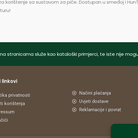
 za korištenje sa sustavom za piće. Dostupan u smeđoj i Hun
turu!
tani na stranicama služe kao kataloški primjerci, te iste nije m
 linkovi
Načini plaćanja
tika privatnosti
Uvjeti dostave
ti korištenja
Reklamacije i povrat
ressum
čići