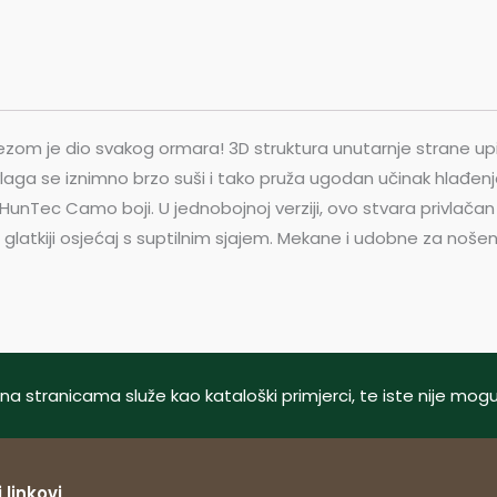
ezom je dio svakog ormara! 3D struktura unutarnje strane upi
vlaga se iznimno brzo suši i tako pruža ugodan učinak hlađenj
 HunTec Camo boji. U jednobojnoj verziji, ovo stvara privlač
o glatkiji osjećaj s suptilnim sjajem. Mekane i udobne za noš
tani na stranicama služe kao kataloški primjerci, te iste nije m
 linkovi