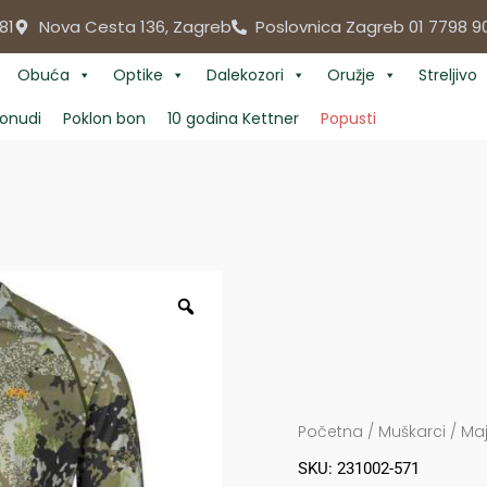
81
Nova Cesta 136, Zagreb
Poslovnica Zagreb 01 7798 9
Obuća
Optike
Dalekozori
Oružje
Streljivo
onudi
Poklon bon
10 godina Kettner
Popusti
Početna
/
Muškarci
/
Maj
SKU: 231002-571