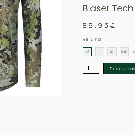
Blaser Tech 
89,95
€
Veličina
Blaser
Tech
M
L
XL
XXL
OB
LS
Shirt
Dodaj u koš
23
količina