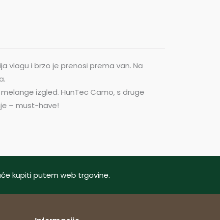
ja vlagu i brzo je prenosi prema van. Na
a.
an melange izgled. HunTec Camo, s druge
enje – must-have!
oguće kupiti putem web trgovine.