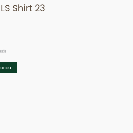
LS Shirt 23
RIŠI
aricu