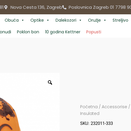
81
Nova Cesta 136, Zagreb
Poslovnica Zagreb 01 7798 9
Obuća
Optike
Dalekozori
Oružje
Streljivo
onudi
Poklon bon
10 godina Kettner
Popusti
Početna
/
Accessorise
Insulated
SKU: 232011-333