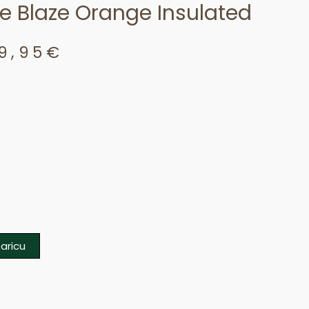
e Blaze Orange Insulated
9,95
€
Price
range:
41,97€
through
59,95€
aricu