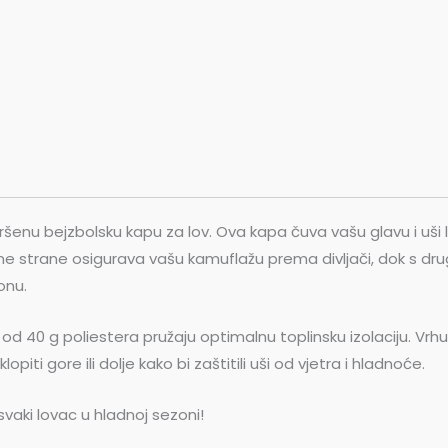
ršenu bejzbolsku kapu za lov. Ova kapa čuva vašu glavu i uši 
ne strane osigurava vašu kamuflažu prema divljači, dok s dru
onu.
a od 40 g poliestera pružaju optimalnu toplinsku izolaciju. Vrhu
piti gore ili dolje kako bi zaštitili uši od vjetra i hladnoće.
vaki lovac u hladnoj sezoni!