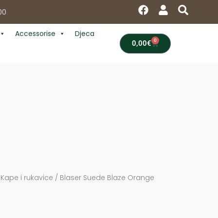
F
U
S
00
a
s
e
c
e
a
Accessorise
Djeca
e
r
r
0
Cart
0,00
€
b
c
o
h
o
k
/
Kape i rukavice
/ Blaser Suede Blaze Orange