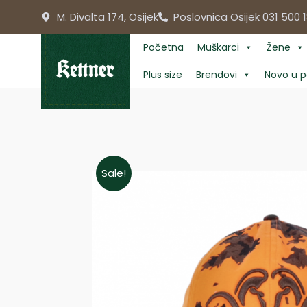
Skip
M. Divalta 174, Osijek
Poslovnica Osijek 031 500 1
to
content
Početna
Muškarci
Žene
Plus size
Brendovi
Novo u p
Sale!