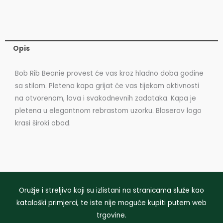
Rib
Beanie
Bob
količina
Opis
Bob Rib Beanie provest će vas kroz hladno doba godine
sa stilom. Pletena kapa grijat će vas tijekom aktivnosti
na otvorenom, lova i svakodnevnih zadataka. Kapa je
pletena u elegantnom rebrastom uzorku. Blaserov logo
krasi široki obod.
Oružje i streljivo koji su izlistani na stranicama služe kao
kataloški primjerci, te iste nije moguće kupiti putem web
trgovine.