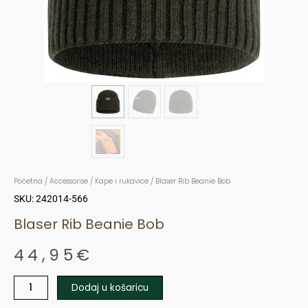
Početna
/
Accessorise
/
Kape i rukavice
/ Blaser Rib Beanie Bob
SKU: 242014-566
Blaser Rib Beanie Bob
44,95
€
Dodaj u košaricu
Blaser