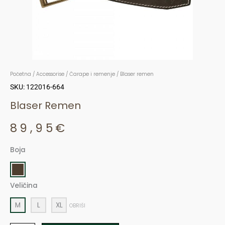
Početna
/
Accessorise
/
Čarape i remenje
/ Blaser remen
SKU: 122016-664
Blaser Remen
89,95
€
Boja
Blaser
remen
količina
Veličina
M
L
XL
OBRIŠI