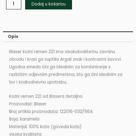
Dodaj u košaricu
Opis
Blaser kožni remen 221 ima visokokvalitetnu završnu
obradu i krasi ga suptilni Argali znak i kontrastni šavovi.
Ugodna smeđa čini ga idealnim za kombiniranje s
različitim odjevnim predmetima, što ga čini idealnim za
lov i svakodnevnu upotrebu.
Kožni remen 221 od Blasera detaljno
Proizvođač: Blaser
Broj artikla proizvođača: 122016-032/664
Boja: karamela
Materijal: 100% koža (goveđa koža)
visoka kvaliteta