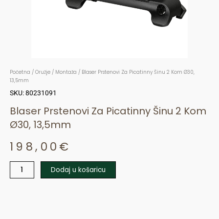
Početna
/
Oružje
/
Montaža
/ Blaser Prstenovi Za Picatinny Šinu 2 Kom Ø30,
13,5mm
SKU: 80231091
Blaser Prstenovi Za Picatinny Šinu 2 Kom
Ø30, 13,5mm
198,00
€
Dodaj u košaricu
Blaser
Prstenovi
Za
Picatinny