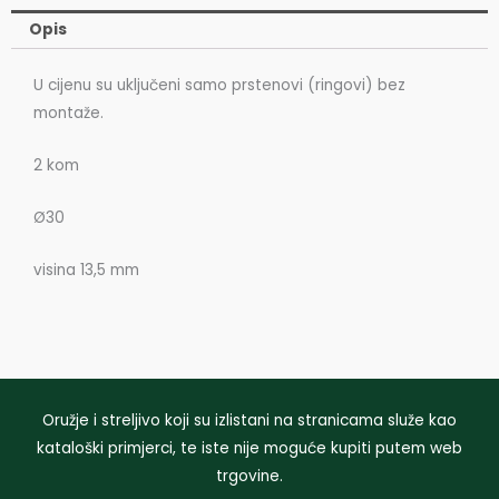
Šinu
Opis
2
Kom
U cijenu su uključeni samo prstenovi (ringovi) bez
Ø30,
montaže.
13,5mm
količina
2 kom
Ø30
visina 13,5 mm
Oružje i streljivo koji su izlistani na stranicama služe kao
kataloški primjerci, te iste nije moguće kupiti putem web
trgovine.