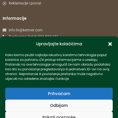
Reklamacije i povrat
Informacije
info-hr@kettner.com
Poslovnica Osijek 031 500 181
Poslovnica Zagreb 01 7798 900
Upravljajte kolačićima
Kako bismo pružili najbolje iskustvo, koristimo tehnologije poput
© 2024 Kettner. Sva prava pridržana.
kolačića za pohranu i/ili pristup informacijama o uređaju.
Pristanak na ove tehnologije omogućit će nam obradu podataka
kao što su ponašanje pregledavanja ili jedinstveni ID-ovi na ovoj
stranici. Nepristanak ili povlačenje pristanka može negativno
utjecati na određene značajke i funkcije.
Created by Pumapunku
Prihvaćam
Odbijam
Prikaži postavke