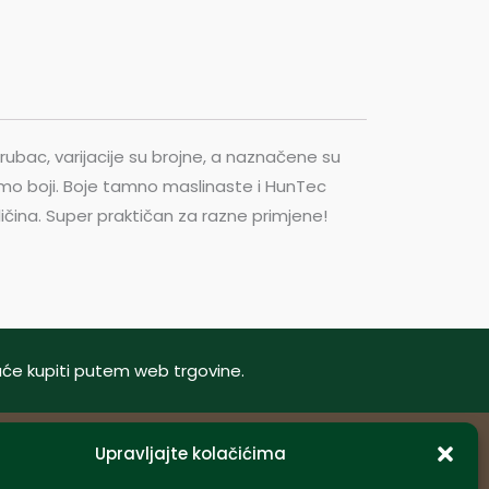
 rubac, varijacije su brojne, a naznačene su
mo boji. Boje tamno maslinaste i HunTec
čina. Super praktičan za razne primjene!
oguće kupiti putem web trgovine.
Upravljajte kolačićima
Informacije