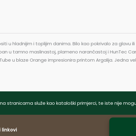
 u hladnijim i toplijim danima. Bilo kao pokrivalo za glavu ili
tupan u tamno maslinastoj, plameno narančastoj i HunTec Ca
ube u blaze Orange impresionira printom Argalija. Jedna veli
tani na stranicama služe kao kataloški primjerci, te iste nije m
 linkovi