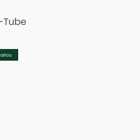
i-Tube
aricu