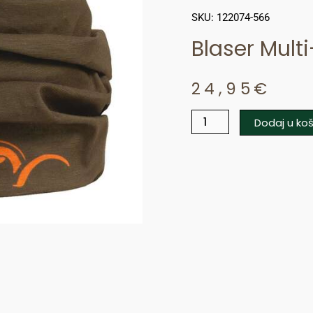
SKU: 122074-566
Blaser Mult
24,95
€
Dodaj u koš
Blaser
Multi-
Tube
količina