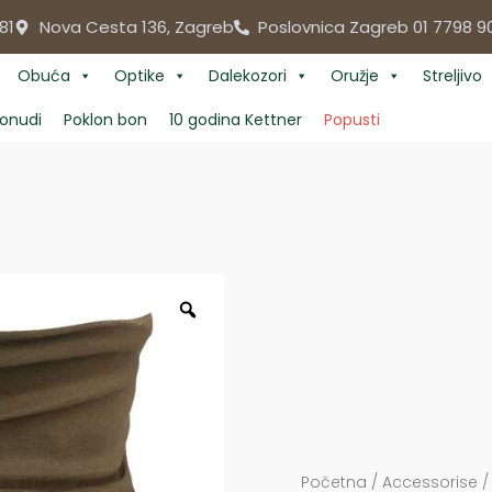
81
Nova Cesta 136, Zagreb
Poslovnica Zagreb 01 7798 9
Obuća
Optike
Dalekozori
Oružje
Streljivo
onudi
Poklon bon
10 godina Kettner
Popusti
Početna
/
Accessorise