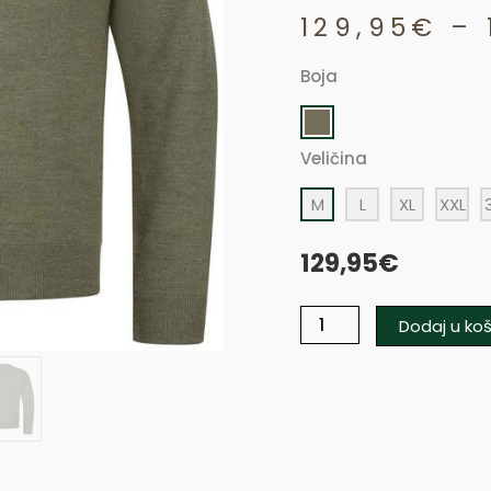
129,95
€
–
Boja
Blaser
Merino
V-
Veličina
Neck
M
L
XL
XXL
Sweater
količina
129,95
€
Dodaj u koš