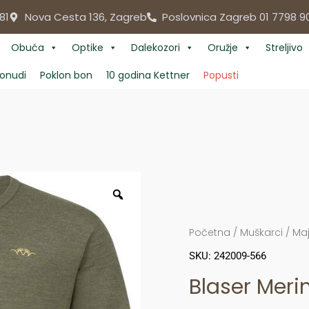
81
Nova Cesta 136, Zagreb
Poslovnica Zagreb 01 7798 9
Obuća
Optike
Dalekozori
Oružje
Streljivo
onudi
Poklon bon
10 godina Kettner
Popusti
Početna
/
Muškarci
/
Maj
SKU: 242009-566
Blaser Mer