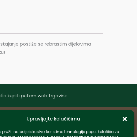
stajanje postiže se rebrastim dijelovima
ku!
oguće kupiti putem web trgovine.
Upravljajte kolačićima
Informacije
pružili najbolje iskustvo, koristimo tehnologije poput kolačića za