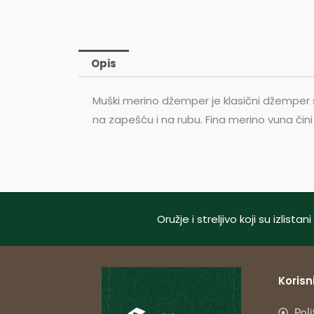
Opis
Muški merino džemper je klasični džemper 
na zapešću i na rubu. Fina merino vuna čini
Oružje i streljivo koji su izlis
Korisni
Poli