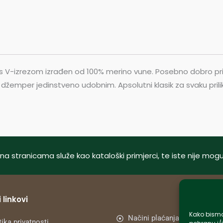
s V-izrezom izrađen od 100% merino vune. Posebno dobro pri
 džemper jedinstveno udobnim. Apsolutni klasik za svaku prili
tani na stranicama služe kao kataloški primjerci, te iste nije m
 linkovi
Kako bismo 
Načini plaćanja
tika privatnosti