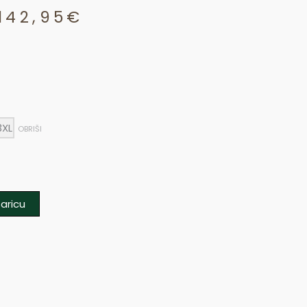
142,95
€
Price
range:
129,95€
through
3XL
OBRIŠI
142,95€
aricu