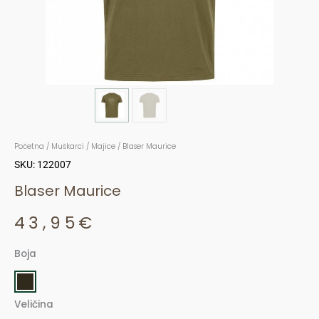
Početna
/
Muškarci
/
Majice
/ Blaser Maurice
SKU: 122007
Blaser Maurice
43,95
€
Boja
Blaser
Maurice
količina
Veličina